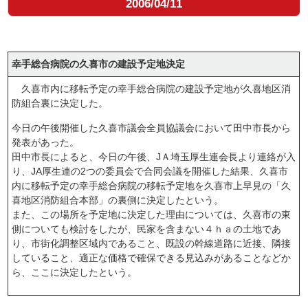
2006/04/11
幸手総合病院の久喜市の建設予定地決定
久喜市内に移転予定の幸手総合病院の建設予定地が久喜地区消
防組合裏に決定した。
今日の午後開催した久喜市議会全員協議会において田中市長から
発表があった。
田中市長によると、今日の午後、JＡ埼玉厚生連会長より連絡が入
り、JA厚生連の2つの委員会で合同会議を開催した結果、久喜市
内に移転予定の幸手総合病院の移転予定地を久喜市上早見の「久
喜地区消防組合本部」の裏側に決定したという。
また、この場所を予定地に決定した理由については、久喜市の東
側についても検討をしたが、民家を含まない４ｈａの土地であ
り、市街化調整区域内であること、既設の幹線道路に近接、隣接
していること、適正な価格で確保できる見込みがあることなどか
ら、ここに決定したという。