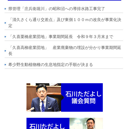
県管理「庄兵衛堀川」の昭和沼への導排水路工事完了
「清久さくら通り交差点」及び東側１００ｍの改良が事業化決
定
「久喜栗橋産業団地」事業期間延長 令和９年３月末まで
「久喜高柳産業団地」 産業廃棄物の埋設が分かり事業期間延
長
希少野生動植物種の生息地指定の手順が決まる