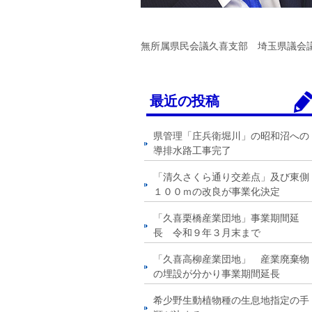
無所属県民会議久喜支部 埼玉県議会
最近の投稿
県管理「庄兵衛堀川」の昭和沼への
導排水路工事完了
「清久さくら通り交差点」及び東側
１００ｍの改良が事業化決定
「久喜栗橋産業団地」事業期間延
長 令和９年３月末まで
「久喜高柳産業団地」 産業廃棄物
の埋設が分かり事業期間延長
希少野生動植物種の生息地指定の手