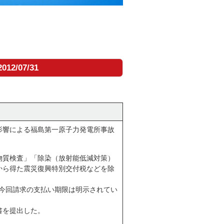
2012/07/31
響による福島第一原子力発電所事故
。
物質検査」「除染（放射能低減対策）
から得た震災復興特別交付税などを除
、今回請求の支払い期限は明示されてい
書を提出した。