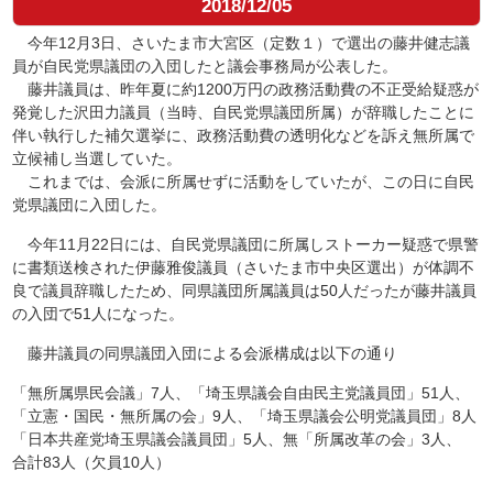
2018/12/05
今年12月3日、さいたま市大宮区（定数１）で選出の藤井健志議
員が自民党県議団の入団したと議会事務局が公表した。
藤井議員は、昨年夏に約1200万円の政務活動費の不正受給疑惑が
発覚した沢田力議員（当時、自民党県議団所属）が辞職したことに
伴い執行した補欠選挙に、政務活動費の透明化などを訴え無所属で
立候補し当選していた。
これまでは、会派に所属せずに活動をしていたが、この日に自民
党県議団に入団した。
今年11月22日には、自民党県議団に所属しストーカー疑惑で県警
に書類送検された伊藤雅俊議員（さいたま市中央区選出）が体調不
良で議員辞職したため、同県議団所属議員は50人だったが藤井議員
の入団で51人になった。
藤井議員の同県議団入団による会派構成は以下の通り
「無所属県民会議」7人、「埼玉県議会自由民主党議員団」51人、
「立憲・国民・無所属の会」9人、「埼玉県議会公明党議員団」8人
「日本共産党埼玉県議会議員団」5人、無「所属改革の会」3人、
合計83人（欠員10人）