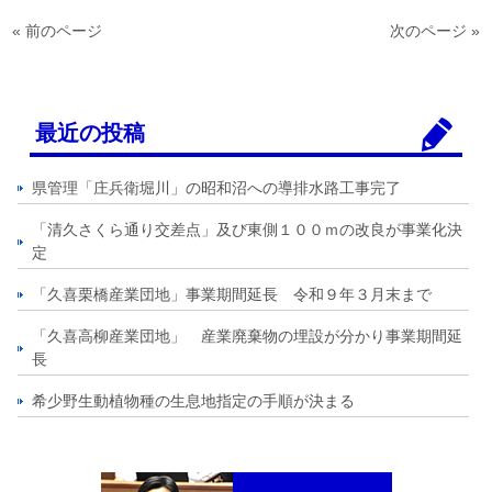
« 前のページ
次のページ »
最近の投稿
県管理「庄兵衛堀川」の昭和沼への導排水路工事完了
「清久さくら通り交差点」及び東側１００ｍの改良が事業化決
定
「久喜栗橋産業団地」事業期間延長 令和９年３月末まで
「久喜高柳産業団地」 産業廃棄物の埋設が分かり事業期間延
長
希少野生動植物種の生息地指定の手順が決まる