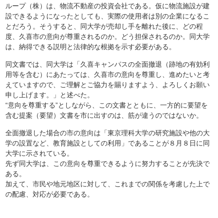
ループ（株）は、物流不動産の投資会社である。仮に物流施設が建
設できるようになったとしても、実際の使用者は別の企業になるこ
とだろう。そうすると、同大学が売却し手を離れた後に、どの程
度、久喜市の意向が尊重されるのか。どう担保されるのか。同大学
は、納得できる説明と法律的な根拠を示す必要がある。
同文書では、同大学は「久喜キャンパスの全面撤退（跡地の有効利
用等を含む）にあたっては、久喜市の意向を尊重し、進めたいと考
えていますので、ご理解とご協力を賜りますよう、よろしくお願い
申し上げます。」と述べた。
“意向を尊重する”としながら、この文書とともに、一方的に要望を
含む提案（要望）文書を市に出すのは、筋が違うのではないか。
全面撤退した場合の市の意向は「東京理科大学の研究施設や他の大
学の設置など、教育施設としての利用」であることが８月８日に同
大学に示されている。
先ず同大学は、この意向を尊重できるように努力することが先決で
ある。
加えて、市民や地元地区に対して、これまでの関係を考慮した上で
の配慮、対応が必要である。