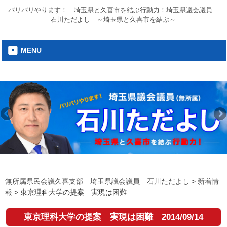
バリバリやります！ 埼玉県と久喜市を結ぶ行動力！埼玉県議会議員
石川ただよし ～埼玉県と久喜市を結ぶ～
MENU
無所属県民会議久喜支部 埼玉県議会議員 石川ただよし
>
新着情
報
>
東京理科大学の提案 実現は困難
東京理科大学の提案 実現は困難
2014/09/14