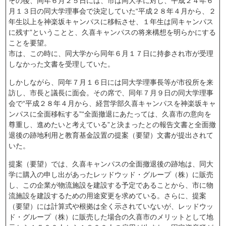
その後、同年６月２５日には、市は同大学に対し、平成２４年６
月１３日の同大学理事会で決定していた“平成２８年４月から、２
年生以上を神楽坂キャンパスに移転させ、１年生は同キャンパス
に残す”ということと、久喜キャンパスの将来構想を明らかにする
ことを要望。
市は、この時に、同大学から同年６月１７日に持参され市が受理
しなかった文書を受理していた。
しかしながら、同年７月１６日には同大学理事長等が市役所を来
訪し、市長と議長に面会。その席で、同年７月９日の同大学理事
会で“平成２８年４月から、経営学部久喜キャンパスを神楽坂キャ
ンパスに全面移転する”“全面撤退にあたっては、久喜市の意向を
尊重し、進めたいと考えている”と決まったとの報告文書と全面撤
退後の跡地利用と教育基金設置の提案（要望）文書が提出されて
いた。
提案（要望）では、久喜キャンパスの全面撤退後の跡地は、同大
学に購入の申し出があったレッドウッド・グループ（株）に販売
し、この企業が物流施設を建設する予定であることから、市に物
流施設を建設するための用途変更を求めている。さらに、提案
（要望）には計算式や根拠は全く示されていないが、レッドウッ
ド・グループ（株）に販売した場合の久喜市のメリットとして地