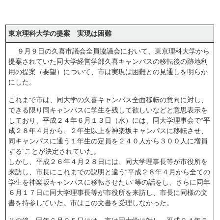
東京理科大学の提案 実現は困難
９月９日の久喜市議会全員協議会において、東京理科大学から
提案されていた同大学経営学部久喜キャンパスの移転後の跡地利
用の提案（要望）について、市は実現は困難との見通しを明らか
にした。
これまで市は、同大学の久喜キャンパス全面移転の意向に対し、
できる限り同キャンパスに学生を残して欲しいなどと意思表示を
しており、平成２４年６月１３日（水）には、同大学理事会で“平
成２８年４月から、２年生以上を神楽坂キャンパスに移転させ、
同キャンパスに通う１年生の定員を２４０人から３００人に増員
する”ことが決定されていた。
しかし、平成２６年４月２８日には、同大学理事長等が市役所を
来訪し、市長にこれまでの説明と違う“平成２８年４月から全ての
学生を神楽坂キャンパスに移転させたい”等の話をし、さらに同年
６月１７日に同大学理事長等が市役所を来訪し、市長に同様の文
書を持参していた。市はこの文書を受理しなかった。