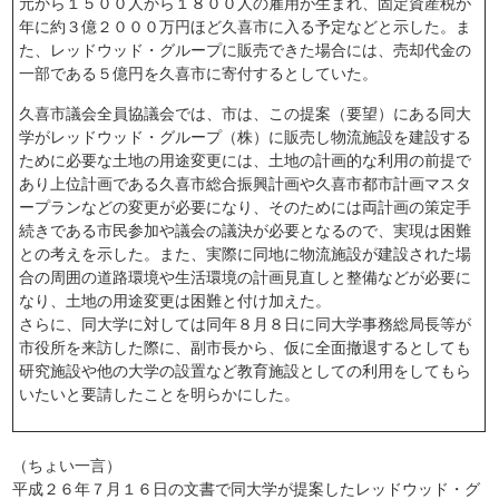
元から１５００人から１８００人の雇用が生まれ、固定資産税が
年に約３億２０００万円ほど久喜市に入る予定などと示した。ま
た、レッドウッド・グループに販売できた場合には、売却代金の
一部である５億円を久喜市に寄付するとしていた。
久喜市議会全員協議会では、市は、この提案（要望）にある同大
学がレッドウッド・グループ（株）に販売し物流施設を建設する
ために必要な土地の用途変更には、土地の計画的な利用の前提で
あり上位計画である久喜市総合振興計画や久喜市都市計画マスタ
ープランなどの変更が必要になり、そのためには両計画の策定手
続きである市民参加や議会の議決が必要となるので、実現は困難
との考えを示した。また、実際に同地に物流施設が建設された場
合の周囲の道路環境や生活環境の計画見直しと整備などが必要に
なり、土地の用途変更は困難と付け加えた。
さらに、同大学に対しては同年８月８日に同大学事務総局長等が
市役所を来訪した際に、副市長から、仮に全面撤退するとしても
研究施設や他の大学の設置など教育施設としての利用をしてもら
いたいと要請したことを明らかにした。
（ちょい一言）
平成２６年７月１６日の文書で同大学が提案したレッドウッド・グ