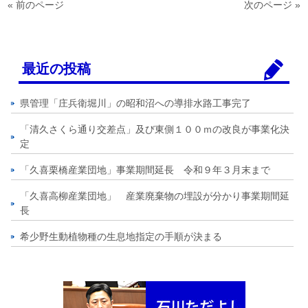
« 前のページ
次のページ »
最近の投稿
県管理「庄兵衛堀川」の昭和沼への導排水路工事完了
「清久さくら通り交差点」及び東側１００ｍの改良が事業化決
定
「久喜栗橋産業団地」事業期間延長 令和９年３月末まで
「久喜高柳産業団地」 産業廃棄物の埋設が分かり事業期間延
長
希少野生動植物種の生息地指定の手順が決まる