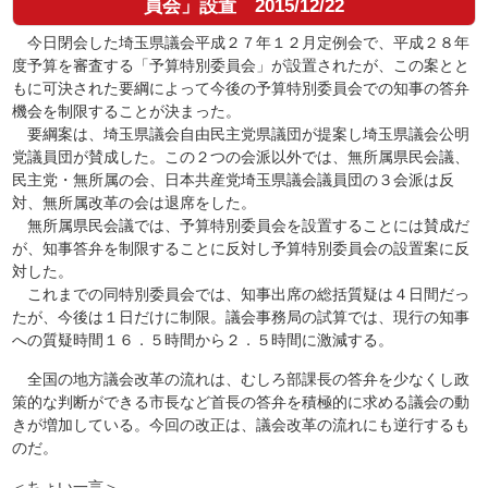
員会」設置
2015/12/22
今日閉会した埼玉県議会平成２７年１２月定例会で、平成２８年
度予算を審査する「予算特別委員会」が設置されたが、この案とと
もに可決された要綱によって今後の予算特別委員会での知事の答弁
機会を制限することが決まった。
要綱案は、埼玉県議会自由民主党県議団が提案し埼玉県議会公明
党議員団が賛成した。この２つの会派以外では、無所属県民会議、
民主党・無所属の会、日本共産党埼玉県議会議員団の３会派は反
対、無所属改革の会は退席をした。
無所属県民会議では、予算特別委員会を設置することには賛成だ
が、知事答弁を制限することに反対し予算特別委員会の設置案に反
対した。
これまでの同特別委員会では、知事出席の総括質疑は４日間だっ
たが、今後は１日だけに制限。議会事務局の試算では、現行の知事
への質疑時間１６．５時間から２．５時間に激減する。
全国の地方議会改革の流れは、むしろ部課長の答弁を少なくし政
策的な判断ができる市長など首長の答弁を積極的に求める議会の動
きが増加している。今回の改正は、議会改革の流れにも逆行するも
のだ。
＜ちょい一言＞