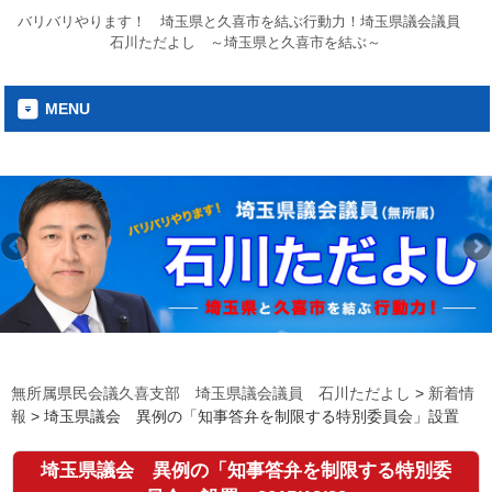
バリバリやります！ 埼玉県と久喜市を結ぶ行動力！埼玉県議会議員
石川ただよし ～埼玉県と久喜市を結ぶ～
MENU
無所属県民会議久喜支部 埼玉県議会議員 石川ただよし
>
新着情
報
>
埼玉県議会 異例の「知事答弁を制限する特別委員会」設置
埼玉県議会 異例の「知事答弁を制限する特別委