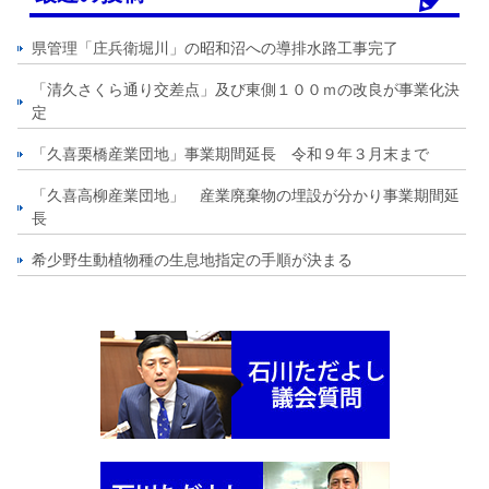
県管理「庄兵衛堀川」の昭和沼への導排水路工事完了
「清久さくら通り交差点」及び東側１００ｍの改良が事業化決
定
「久喜栗橋産業団地」事業期間延長 令和９年３月末まで
「久喜高柳産業団地」 産業廃棄物の埋設が分かり事業期間延
長
希少野生動植物種の生息地指定の手順が決まる