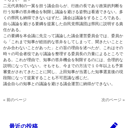
二元代表制の一翼を担う議会自らが、行政の長であり政策的判断を
行う知事の答弁機会を制限し議論を避ける姿勢は看過できない。多
くの県民も納得できないはずだ。議会は議論をするところである。
自ら議論を避ける要綱を提案した自民党県議団は県民に説明する責
任がある。
この要綱を本会議に先立って議論した議会運営委員会では、委員か
ら「これまで知事が総括的な答弁をしてしまって、聞きたいことと
かみ合わないことがあった」との旨の理由を述べたが、これはその
時々の司会者役であり議論を整理する委員長の力量によるところで
ある。これが理由で、知事の答弁機会を制限するのには、合理的な
説明になっていない。そもそも、今までの方法で１０年以上も予算
審査がされてきたことに関し、上田知事が当選した知事選直後の現
段階になって提案することも不可思議な感じだ。
議会自らの知事との議論を避ける議会運営に納得ができない。
« 前のページ
次のページ »
最近の投稿