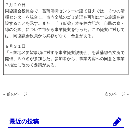
７月２０日
同協議会役員会で、菖蒲清掃センターの建て替えでは、３つの清
掃センターを統合し、市内全域のゴミ処理を可能にする施設を建
設することを示す。また、「（仮称）本多静六記念 市民の森・
緑の公園」について市から事業提案を行った。この提案に対して
は、同協議会役員から異存がなく、合意がある。
８月３１日
「三箇地区要望事項に対する事業提案説明会」を菖蒲総合支所で
開催、５０名が参加した。参加者から、事業内容への同意と事業
の推進に改めて要請がある。
« 前のページ
次のページ »
最近の投稿