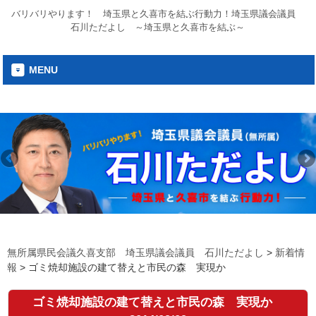
バリバリやります！ 埼玉県と久喜市を結ぶ行動力！埼玉県議会議員
石川ただよし ～埼玉県と久喜市を結ぶ～
MENU
無所属県民会議久喜支部 埼玉県議会議員 石川ただよし
>
新着情
報
>
ゴミ焼却施設の建て替えと市民の森 実現か
ゴミ焼却施設の建て替えと市民の森 実現か