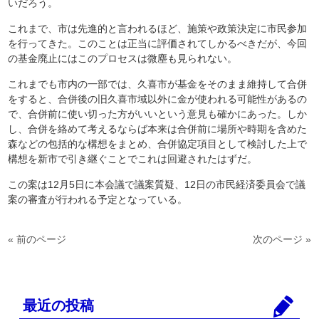
いだろう。
これまで、市は先進的と言われるほど、施策や政策決定に市民参加
を行ってきた。このことは正当に評価されてしかるべきだが、今回
の基金廃止にはこのプロセスは微塵も見られない。
これまでも市内の一部では、久喜市が基金をそのまま維持して合併
をすると、合併後の旧久喜市域以外に金が使われる可能性があるの
で、合併前に使い切った方がいいという意見も確かにあった。しか
し、合併を絡めて考えるならば本来は合併前に場所や時期を含めた
森などの包括的な構想をまとめ、合併協定項目として検討した上で
構想を新市で引き継ぐことでこれは回避されたはずだ。
この案は12月5日に本会議で議案質疑、12日の市民経済委員会で議
案の審査が行われる予定となっている。
« 前のページ
次のページ »
最近の投稿