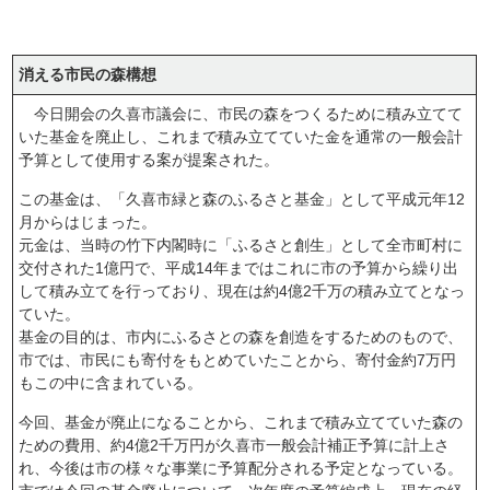
消える市民の森構想
今日開会の久喜市議会に、市民の森をつくるために積み立てて
いた基金を廃止し、これまで積み立てていた金を通常の一般会計
予算として使用する案が提案された。
この基金は、「久喜市緑と森のふるさと基金」として平成元年12
月からはじまった。
元金は、当時の竹下内閣時に「ふるさと創生」として全市町村に
交付された1億円で、平成14年まではこれに市の予算から繰り出
して積み立てを行っており、現在は約4億2千万の積み立てとなっ
ていた。
基金の目的は、市内にふるさとの森を創造をするためのもので、
市では、市民にも寄付をもとめていたことから、寄付金約7万円
もこの中に含まれている。
今回、基金が廃止になることから、これまで積み立てていた森の
ための費用、約4億2千万円が久喜市一般会計補正予算に計上さ
れ、今後は市の様々な事業に予算配分される予定となっている。