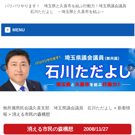
バリバリやります！ 埼玉県と久喜市を結ぶ行動力！埼玉県議会議員
石川ただよし ～埼玉県と久喜市を結ぶ～
MENU
無所属県民会議久喜支部 埼玉県議会議員 石川ただよし
>
新着情
報
>
消える市民の森構想
消える市民の森構想
2008/11/27