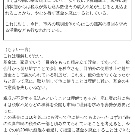
市では今回の基金廃止について、次年度の予算編成上、現在の経
済状態からは税収が落ち込み数億円の歳入不足が生じると見込ま
れることから、やむを得ず基金を廃止するとしている。
これに対し、今日、市内の環境団体からはこの議案の撤回を求め
る活動なども行なわれている。
（ちょい一言）
これは理解しがたい。
基金は、家庭でいう「目的をもった積み立て貯金」であって、一般
会計から切り離すことで会計を独立させ、目的外の使用禁止や越年
度金として認められている制度だ。これを、他の金がなくなったか
らと言って廃止、取り崩して他に使うことは理解し難い。基金のも
つ意義を失しかねない。
税収が不足する見込みということは理解できるが、廃止案の前に先
ずは税収不足などの積算を公開し市民に理解を求める姿勢が必要だ
った。
この基金には10年以上にも渡って他に使ってもよかったはずの当時
の久喜市民の税金の一部も積み立てられていることを考えると、今
までの約20年の経過を看過して拙速に基金を廃止することはできな