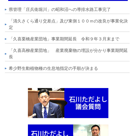
県管理「庄兵衛堀川」の昭和沼への導排水路工事完了
「清久さくら通り交差点」及び東側１００ｍの改良が事業化決
定
「久喜栗橋産業団地」事業期間延長 令和９年３月末まで
「久喜高柳産業団地」 産業廃棄物の埋設が分かり事業期間延
長
希少野生動植物種の生息地指定の手順が決まる