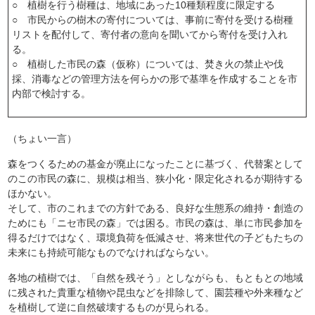
○ 植樹を行う樹種は、地域にあった10種類程度に限定する
○ 市民からの樹木の寄付については、事前に寄付を受ける樹種
リストを配付して、寄付者の意向を聞いてから寄付を受け入れ
る。
○ 植樹した市民の森（仮称）については、焚き火の禁止や伐
採、消毒などの管理方法を何らかの形で基準を作成することを市
内部で検討する。
（ちょい一言）
森をつくるための基金が廃止になったことに基づく、代替案として
のこの市民の森に、規模は相当、狭小化・限定化されるが期待する
ほかない。
そして、市のこれまでの方針である、良好な生態系の維持・創造の
ためにも「ニセ市民の森」では困る。市民の森は、単に市民参加を
得るだけではなく、環境負荷を低減させ、将来世代の子どもたちの
未来にも持続可能なものでなければならない。
各地の植樹では、「自然を残そう」としながらも、もともとの地域
に残された貴重な植物や昆虫などを排除して、園芸種や外来種など
を植樹して逆に自然破壊するものが見られる。