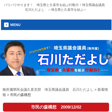
バリバリやります！ 埼玉県と久喜市を結ぶ行動力！埼玉県議会議員
石川ただよし ～埼玉県と久喜市を結ぶ～
MENU
無所属県民会議久喜支部 埼玉県議会議員 石川ただよし
>
新着情
報
>
市民の森構想
市民の森構想
2009/12/02