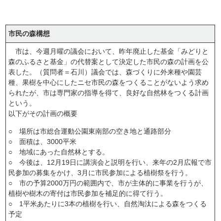
市民の森構想
市は、今週月曜の議会において、昨年廃止した基金「みどりと
森のふるさと基金」の代替案として決定した市民の森の計画を公
表した。（質問者＝石川）議会では、森づくりに外来種や園芸
種、果樹を中心にしたニセ市民の森をつくることがないよう求め
られたが、市は専門家の指導を得て、良好な自然林をつくる計画
という。
以下がその計画の概要
○ 場所は市総合運動公園東南部の空き地と通路部分
○ 面積は、3000平米
○ 地域にあった自然林とする。
○ 今後は、12月19日に講演会と説明を行い、来年の2月広報で市
民参加の募集をかけ、3月に市民参加による植樹祭を行う。
○ 市の予算2000万円の範囲内で、市が主体的に事業を行うが、
植樹や樹木の寄付は市民参加を補足的に得て行う。
○ 1平米あたりに3本の植樹を行い、自然淘汰による森をつくる
予定