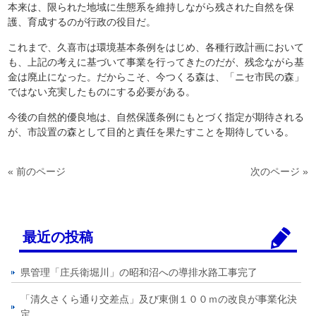
本来は、限られた地域に生態系を維持しながら残された自然を保
護、育成するのが行政の役目だ。
これまで、久喜市は環境基本条例をはじめ、各種行政計画において
も、上記の考えに基づいて事業を行ってきたのだが、残念ながら基
金は廃止になった。だからこそ、今つくる森は、「ニセ市民の森」
ではない充実したものにする必要がある。
今後の自然的優良地は、自然保護条例にもとづく指定が期待される
が、市設置の森として目的と責任を果たすことを期待している。
« 前のページ
次のページ »
最近の投稿
県管理「庄兵衛堀川」の昭和沼への導排水路工事完了
「清久さくら通り交差点」及び東側１００ｍの改良が事業化決
定