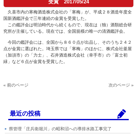
受賞
2017/05/24
久喜市内の寒梅酒造株式会社の「寒梅」が、平成２８酒造年度全
国新酒鑑評会で三年連続の金賞を受賞した。
この鑑評会は明治時代から続くもので、現在は（独）酒類総合研
究所が主催している。現在では、全国規模の唯一の清酒鑑評会。
今回の鑑評会には、全国から８６０点が出品し、そのうち２４２
点が金賞に選ばれた。埼玉県では「寒梅」のほかに、株式会社釜屋
（加須市）の「力士」、石井酒造株式会社（幸手市）の「富士初
緑」など６点が金賞を受賞した。
« 前のページ
次のページ »
最近の投稿
県管理「庄兵衛堀川」の昭和沼への導排水路工事完了