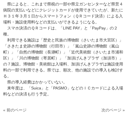
県によると、これまで県税の一部や県立ガンセンターなど県営４
病院の支払いなどにクレジットカードが使用できていたが、新たに
Ｈ３１年３月１日からスマートフォン（ＱＲコード決済）による入
場料・施設使用料などの支払いができるようになる。
スマホ決済のＱＲコードは、「LINE PAY」と「PayPay」の２
種。
利用できる施設は「歴史と民族の博物館（さいたま市大宮区）」
「さきたま史跡の博物館（行田市）」「嵐山史跡の博物館（嵐山
町）」「自然の博物館（長瀞町）」「近代美術館（さいたま市浦和
区）」「川の博物館（寄居町）」「加須げんきプラザ（加須市）」
の７施設。博物館・美術館は入場料、加須げんきプラザは施設使用
料の一部で利用できる。県では、順次、他の施設での導入も検討す
る。
県の導入経費はかかっていない。
来年度は、「Suica」と「PASMO」などのＩＣカードによる入場
料などの決済も行う予定。
« 前のページ
次のページ »