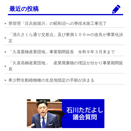
最近の投稿
県管理「庄兵衛堀川」の昭和沼への導排水路工事完了
「清久さくら通り交差点」及び東側１００ｍの改良が事業化決
定
「久喜栗橋産業団地」事業期間延長 令和９年３月末まで
「久喜高柳産業団地」 産業廃棄物の埋設が分かり事業期間延
長
希少野生動植物種の生息地指定の手順が決まる